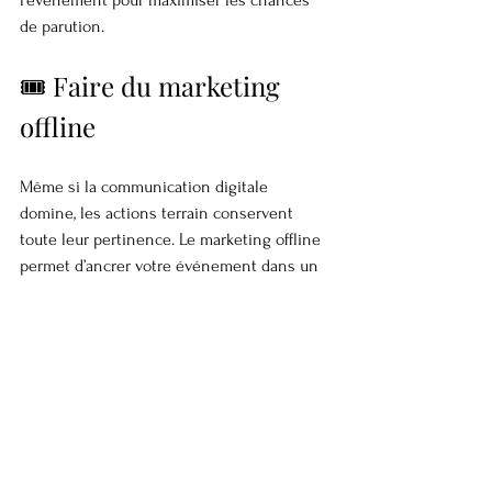
l’événement pour maximiser les chances 
de parution.
🎟️ Faire du marketing 
offline
Même si la communication digitale 
domine, les actions terrain conservent 
toute leur pertinence. Le marketing offline 
permet d’ancrer votre événement dans un 
contexte local et de capter l’attention de 
personnes moins actives en ligne.
Autrement dit, il complète votre stratégie 
digitale, en multipliant les points de 
contact avec votre audience et en créant 
une dynamique de proximité.