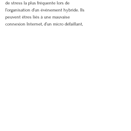
de stress la plus fréquente lors de 
l’organisation d’un événement hybride. Ils 
peuvent êtres liés à une mauvaise 
connexion Internet, d’un micro défaillant, 
d’un logiciel incompatible, d’un fuseau 
horaire mal géré ou d’une caméra mal 
configurée. L’
anticipation
 est donc 
indispensable.
Vous devez tester chaque outil, vérifier les 
accès, briefer les intervenants à distance, 
préparer des guides techniques simples et 
organiser une répétition générale. Par 
ailleurs, l’équipe doit être prête à intervenir 
rapidement pour garantir la continuité de 
la diffusion.
L’objectif est d’assurer une expérience 
stable et professionnelle pour éviter toute 