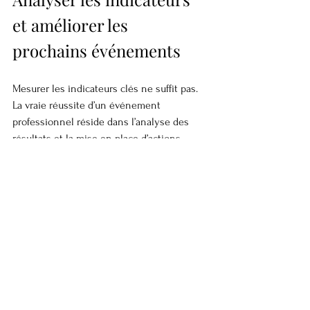
et améliorer les 
prochains événements
Mesurer les indicateurs clés ne suffit pas. 
La vraie réussite d’un événement 
professionnel réside dans l’analyse des 
résultats et la mise en place d’actions 
correctives. C’est cette étape qui permet 
de transformer un investissement 
ponctuel en succès durable.
En examinant les KPIs et les feedbacks, 
vous obtiendrez une vision claire de la 
performance globale. Cela vous permettra 
de capitaliser sur les points forts et de 
corriger les axes d’amélioration pour les 
futures éditions.