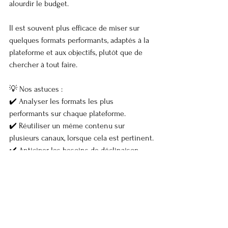
alourdir le budget.
Il est souvent plus efficace de miser sur 
quelques formats performants, adaptés à la 
plateforme et aux objectifs, plutôt que de 
chercher à tout faire.
💡 Nos astuces :
✔️ Analyser les formats les plus 
performants sur chaque plateforme.
✔️ Réutiliser un même contenu sur 
plusieurs canaux, lorsque cela est pertinent.
✔️ Anticiper les besoins de déclinaison 
dès la phase de brief.
Encadrer la tarification et les 
droits d’utilisation
Les coûts d’une campagne d’influence ne 