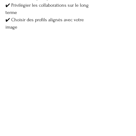
✔️ Privilégier les collaborations sur le long 
terme
✔️ Choisir des profils alignés avec votre 
image
✔️ Montrer les coulisses de votre 
collaboration pour plus de transparence
💪 Gagner en authenticité
L’authenticité est un critère de plus en plus 
important pour les consommateurs. Ils ne 
veulent plus de messages publicitaires 
stéréotypés, mais des recommandations 
vraies, vécues et sincères.
Les influenceurs incarnent cette 
authenticité. Ils savent comment parler à 
leur authenticité, avec des mots simples, 