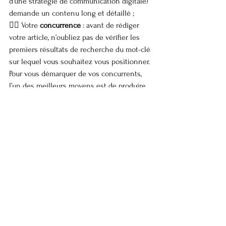
d’une stratégie de communication digitale) 
demande un contenu long et détaillé ;
👉🏼 Votre 
concurrence
 : avant de rédiger 
votre article, n’oubliez pas de vérifier les 
premiers résultats de recherche du mot-clé 
sur lequel vous souhaitez vous positionner. 
Pour vous démarquer de vos concurrents, 
l’un des meilleurs moyens est de produire 
du contenu plus complet qu’eux ;
👉🏼 Les 
préférences
 de votre audience : il 
est important de vous demander ce qui 
intéresse votre public (n’hésitez pas à lire 
notre article sur les 
5 astuces pour trouver 
des idées de contenu qui intéressent 
vraiment votre audience
).
En termes de SEO uniquement, Google 
prend en compte de nombreux critères 
pour classer une page : qualité du texte, 