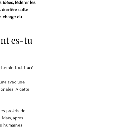
 idées, fédérer les 
derrière cette 
n charge du 
nt es-tu 
 chemin tout tracé.
suivi avec une 
onales. À cette 
des projets de 
 Mais, après 
lus humaines.