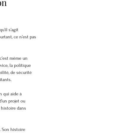
on 
’il s’agit 
rtant, ce n’est pas 
, c’est même un 
ce, la politique 
lité, de sécurité 
tants.
 qui aide à 
d’un projet ou 
 histoire dans 
 Son histoire 