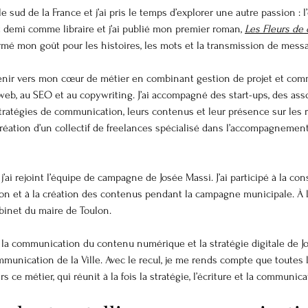
e sud de la France et j’ai pris le temps d’explorer une autre passion : l’éc
t demi comme libraire et j’ai publié mon premier roman, 
Les Fleurs de 
rmé mon goût pour les histoires, les mots et la transmission de mess
venir vers mon cœur de métier en combinant gestion de projet et com
 web, au SEO et au copywriting. J’ai accompagné des start-ups, des ass
tratégies de communication, leurs contenus et leur présence sur les ré
création d’un collectif de freelances spécialisé dans l’accompagnement
’ai rejoint l’équipe de campagne de Josée Massi. J’ai participé à la con
n et à la création des contenus pendant la campagne municipale. À l’
cabinet du maire de Toulon.
 la communication du contenu numérique et la stratégie digitale de Jo
ommunication de la Ville. Avec le recul, je me rends compte que toutes
 ce métier, qui réunit à la fois la stratégie, l’écriture et la communica