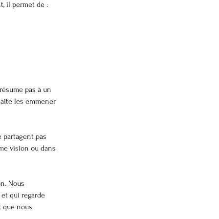
, il permet de :
 résume pas à un 
haite les emmener 
e partagent pas 
me vision ou dans 
on. Nous 
 et qui regarde 
t que nous 