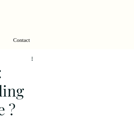
Contact
:
ling
e ?