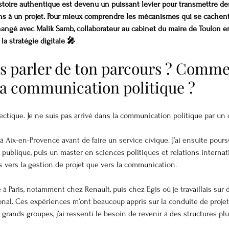
istoire authentique est devenu un puissant levier pour transmettre des
ns à un projet. Pour mieux comprendre les mécanismes qui se cachent 
angé avec Malik Samb, collaborateur au cabinet du maire de Toulon e
a stratégie digitale 🎤
s parler de ton parcours ? Comme
la communication politique ?
lectique. Je ne suis pas arrivé dans la communication politique par un
it à Aix-en-Provence avant de faire un service civique. J’ai ensuite pour
 publique, puis un master en sciences politiques et relations internati
us vers la gestion de projet que vers la communication.
à Paris, notamment chez Renault, puis chez Egis où je travaillais sur 
al. Ces expériences m’ont beaucoup appris sur la conduite de projet.
grands groupes, j’ai ressenti le besoin de revenir à des structures p