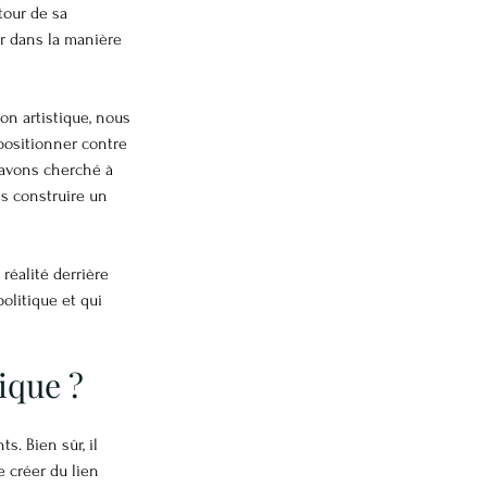
tour de sa 
eur dans la manière 
on artistique, nous 
positionner contre 
 avons cherché à 
ns construire un 
réalité derrière 
olitique et qui 
tique ?
s. Bien sûr, il 
e créer du lien 