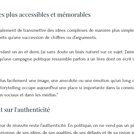
es plus accessibles et mémorables
également de transmettre des idées complexes de manière plus simple.
its qu’une succession de chiffres ou d’arguments.
ndant un an et demi, j’ai sans doute un biais naturel sur ce sujet. J’ai
 qu’une campagne politique ressemble parfois à un livre dont on écrit
plus facilement une image, une anecdote ou une émotion qu’un long di
storytelling occupe aujourd’hui une place si importante dans la commu
x sociaux et dans les médias.”
t sur l'authenticité
cteur de réussite reste l’authenticité. En politique, on ne vend pas un p
rsonne, de ses idées, de ses qualités, de ses défauts et de sa vision po