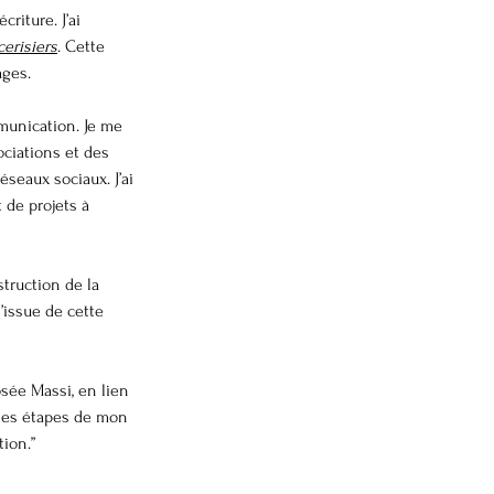
riture. J’ai 
cerisiers
. Cette 
ages.
munication. Je me 
ociations et des 
seaux sociaux. J’ai 
 de projets à 
struction de la 
issue de cette 
sée Massi, en lien 
 les étapes de mon 
tion.”