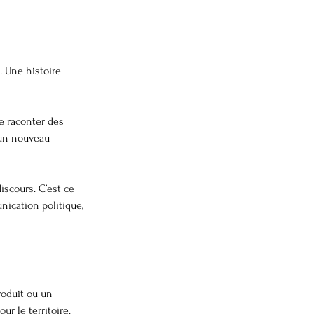
 Une histoire 
me raconter des 
 un nouveau 
scours. C’est ce 
nication politique, 
roduit ou un 
ur le territoire.