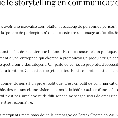
e le storytelling en communicati
ois avoir une mauvaise connotation. Beaucoup de personnes pensent qu
 “poudre de perlimpinpin” ou de construire une image artificielle. Pou
nt tout le fait de raconter une histoire. Et, en communication politique
ment à une entreprise qui cherche à promouvoir un produit ou un servi
e quotidienne des citoyens. On parle de voirie, de propreté, d’accessibi
du territoire. Ce sont des sujets qui touchent concrètement les habi
 donner du sens à un projet politique. C’est un outil de communication
e, des valeurs et une vision. Il permet de fédérer autour d’une idée, 
ectif n’est pas simplement de diffuser des messages, mais de créer une
vent se reconnaître.
us marquants reste sans doute la campagne de Barack Obama en 2008.