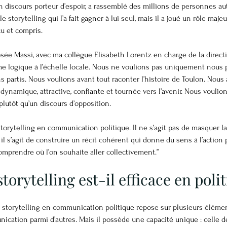
n discours porteur d’espoir, a rassemblé des millions de personnes au
e storytelling qui l’a fait gagner à lui seul, mais il a joué un rôle maj
çu et compris.
sée Massi, avec ma collègue Elisabeth Lorentz en charge de la directi
e logique à l’échelle locale. Nous ne voulions pas uniquement nous 
ns partis. Nous voulions avant tout raconter l’histoire de Toulon. Nous
dynamique, attractive, confiante et tournée vers l’avenir. Nous voulio
 plutôt qu’un discours d’opposition.
 storytelling en communication politique. Il ne s’agit pas de masquer la 
 il s’agit de construire un récit cohérent qui donne du sens à l’action p
mprendre où l’on souhaite aller collectivement.”
torytelling est-il efficace en poli
du storytelling en communication politique repose sur plusieurs élément
nication parmi d’autres. Mais il possède une capacité unique : celle d