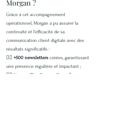
Morgan ?
Grâce à cet accompagnement
opérationnel, Morgan a pu assurer la
continuité et l’efficacité de sa
communication client digitale avec des
résultats significatifs :
👉🏽
+500 newsletters
créées, garantissant
une présence régulière et impactant ;
👉🏽
Une
amélioration continue des
performances
, grâce à une approche data-
drive et des ajustements réguliers des
contenus ;
👉🏽
Une
fluidité renforcée
dans la gestion
des campagnes, avec une coordination
efficace entre les différents pôles et une
optimisation des processus.